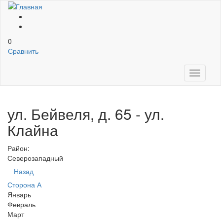
Перейти к основному содержанию
0
Сравнить
Toggle
navigati
ул. Бейвеля, д. 65 - ул.
Клайна
Район:
Северозападный
Назад
Сторона А
Январь
Февраль
Март